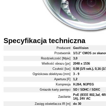
Specyfikacja techniczna
Producent
GeoVision
Przetwornik
1/3.2" CMOS ze skan
Rozdzielczość [Mpix]
3,0
Wielkość obrazu [px]
2048 x 1536
Czułość [lux]
0,08 (1/5 sek.), 0,16 (1/
Ogniskowa obiektywu [mm]
3 - 9
Apertura [F]
1,2
Kompresja
H.264, MJPEG
Gniazdo karty pamięci
SD / SDHC / SDXC
PoE (IEEE 802,3af, 4
Zasilanie
1A), 24V AC
Zasięg oświetlacza IR [m]
do 30