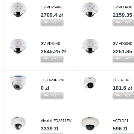
GV-VD2540-E
GV-VD3430
2709.4 zł
2159.35 
Do koszyka
Do koszyka
GV-VD3440
GV-VD5340
2845.25 zł
3251.85 
Do koszyka
Do koszyka
LC-142-IP PoE
LC-141 IP
0 zł
181.6 zł
Do koszyka
Do koszyka
Vivotek FD8371EV
ACTi D91
3339 zł
596 zł