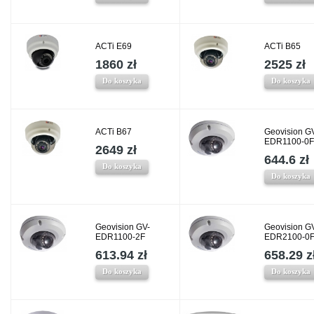
ACTi E69
ACTi B65
1860 zł
2525 zł
Do koszyka
Do koszyka
ACTi B67
Geovision G
EDR1100-0F
2649 zł
644.6 zł
Do koszyka
Do koszyka
Geovision GV-
Geovision G
EDR1100-2F
EDR2100-0
613.94 zł
658.29 z
Do koszyka
Do koszyka