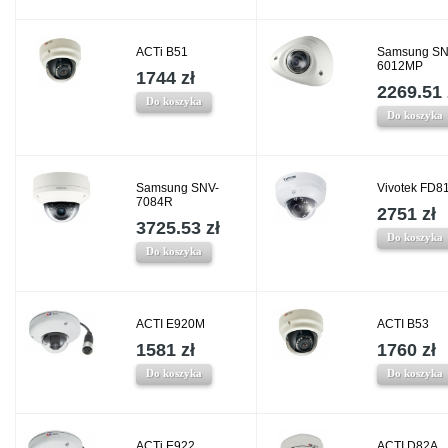
ACTi B51
Samsung SN
6012MP
1744 zł
2269.51 
Do koszyka
Do koszyka
Samsung SNV-
Vivotek FD8
7084R
2751 zł
3725.53 zł
Do koszyka
Do koszyka
ACTI E920M
ACTI B53
1581 zł
1760 zł
Do koszyka
Do koszyka
ACTi E922
ACTI D82A