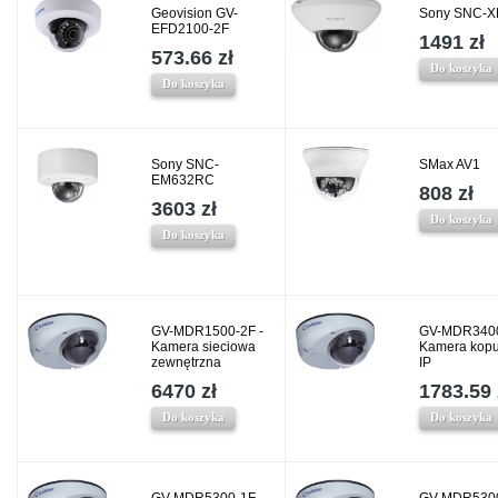
Geovision GV-
Sony SNC-
EFD2100-2F
1491 zł
573.66 zł
Do koszyka
Do koszyka
Sony SNC-
SMax AV1
EM632RC
808 zł
3603 zł
Do koszyka
Do koszyka
GV-MDR1500-2F -
GV-MDR3400
Kamera sieciowa
Kamera kop
zewnętrzna
IP
6470 zł
1783.59 
Do koszyka
Do koszyka