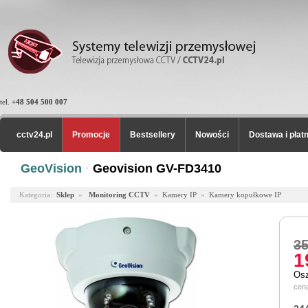
tel.
+48 504 500 007
cctv24.pl
Promocje
Bestsellery
Nowości
Dostawa i płat
GeoVision
·
Geovision GV-FD3410
Kategoria:
Sklep
»
Monitoring CCTV
»
Kamery IP
»
Kamery kopułkowe IP
35
1
Os
cena