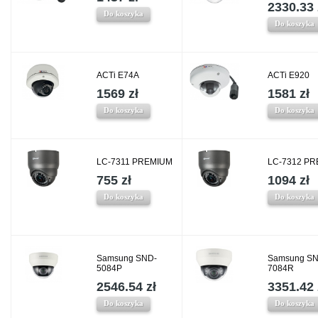
2330.33 
Do koszyka
Do koszyka
ACTi E74A
ACTi E920
1569 zł
1581 zł
Do koszyka
Do koszyka
LC-7311 PREMIUM
LC-7312 P
755 zł
1094 zł
Do koszyka
Do koszyka
Samsung SND-
Samsung SN
5084P
7084R
2546.54 zł
3351.42 
Do koszyka
Do koszyka