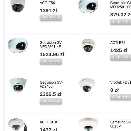
ACTi E56
Geovision G
MFD2501-0
1391 zł
879.02 z
Do koszyka
Do koszyka
Geovision GV-
ACTi E75
MFD2501-4F
1425 zł
1524.96 zł
Do koszyka
Do koszyka
Geovision GV-
Vivotek FD8
FD3400
0 zł
2326.5 zł
Do koszyka
Do koszyka
ACTI E918
Samsung SN
6013P
1437 zł