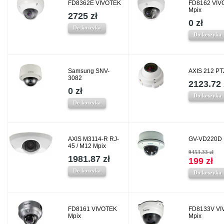
FD8362E VIVOTEK
FD8162 VIV
Mpix
2725 zł
0 zł
Do koszyka
Do koszyka
Samsung SNV-
AXIS 212 PT
3082
2123.72 
0 zł
Do koszyka
Do koszyka
AXIS M3114-R RJ-
GV-VD220D 
45 / M12 Mpix
9453.33 zł
1981.87 zł
199 zł
Do koszyka
Do koszyka
FD8161 VIVOTEK
FD8133V VI
Mpix
Mpix