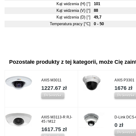
Kąt widzenia (H) [°]
101
Kąt widzenia (V) [°]
88
Kąt widzenia (D) [°]
49,7
Temperatura pracy [°C]
0 - 50
Pozostałe produkty z tej kategorii, może Cię zaint
AXIS M3011
AXIS P3301
1227.67 zł
1676 zł
Do koszyka
Do koszyka
AXIS M3113-R RJ-
D-Link DCS-
45 / M12
0 zł
1617.75 zł
Do koszyka