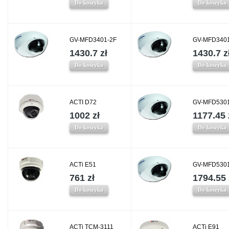
Do koszyka
Do koszyka
GV-MFD3401-2F
GV-MFD3401
1430.7 zł
1430.7 z
Do koszyka
Do koszyka
ACTI D72
GV-MFD5301
1002 zł
1177.45 
Do koszyka
Do koszyka
ACTi E51
GV-MFD5301
761 zł
1794.55 
Do koszyka
Do koszyka
ACTi TCM-3111
ACTi E91