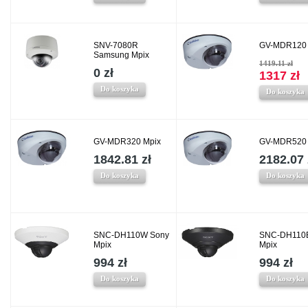
SNV-7080R
GV-MDR120 
Samsung Mpix
1419.11 zł
0 zł
1317 zł
Do koszyka
Do koszyka
GV-MDR320 Mpix
GV-MDR520 
1842.81 zł
2182.07 
Do koszyka
Do koszyka
SNC-DH110W Sony
SNC-DH110
Mpix
Mpix
994 zł
994 zł
Do koszyka
Do koszyka