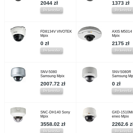
2044 zł
1373 zł
Do koszyka
Do koszyka
FD8134V VIVOTEK
AXIS M5014
Mpix
Mpix
0 zł
2175 zł
Do koszyka
Do koszyka
SNV-5080
SNV-5080R
Samsung Mpix
Samsung Mp
2007.72 zł
0 zł
Do koszyka
Do koszyka
SNC-DH140 Sony
GXD-1510M/
Mpix
eneo Mpix
3558.02 zł
2262.6 z
Do koszyka
Do koszyka