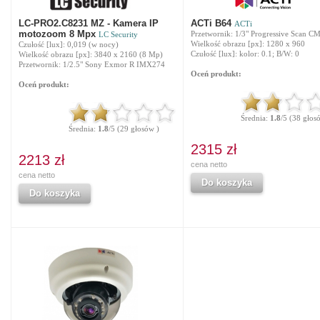
LC-PRO2.C8231 MZ - Kamera IP
ACTi B64
ACTi
motozoom 8 Mpx
Przetwornik: 1/3" Progressive Scan C
LC Security
Wielkość obrazu [px]: 1280 x 960
Czułość [lux]: 0,019 (w nocy)
Czułość [lux]: kolor: 0.1; B/W: 0
Wielkość obrazu [px]: 3840 x 2160 (8 Mp)
Przetwornik: 1/2.5" Sony Exmor R IMX274
Oceń produkt:
Oceń produkt:
Średnia:
1.8
/5 (38 głos
Średnia:
1.8
/5 (29 głosów )
2315 zł
2213 zł
cena netto
cena netto
Do koszyka
Do koszyka