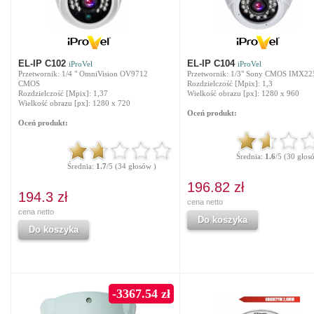
EL-IP C102
EL-IP C104
iProVel
iProVel
Przetwornik: 1/4 " OmniVision OV9712
Przetwornik: 1/3" Sony CMOS IMX22
CMOS
Rozdzielczość [Mpix]: 1,3
Rozdzielczość [Mpix]: 1,37
Wielkość obrazu [px]: 1280 x 960
Wielkość obrazu [px]: 1280 x 720
Oceń produkt:
Oceń produkt:
Średnia:
1.6
/5 (30 głos
Średnia:
1.7
/5 (34 głosów )
196.82 zł
194.3 zł
cena netto
cena netto
Do koszyka
Do koszyka
-3367.54 zł