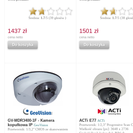
Średnia:
1.7
/5 (39 głosów )
Średnia:
1.7
/5 (38 głos
1437 zł
1501 zł
cena netto
cena netto
Do koszyka
Do koszyka
GV-MDR3400-1F - Kamera
ACTi E77
ACTi
kopułkowa IP
Przetwornik: 1/2,3" Progressive Scan
GeoVision
Wielkość obrazu [px]: 3648 x 2736
Przetwornik: 1/3,2" CMOS ze skanowaniem