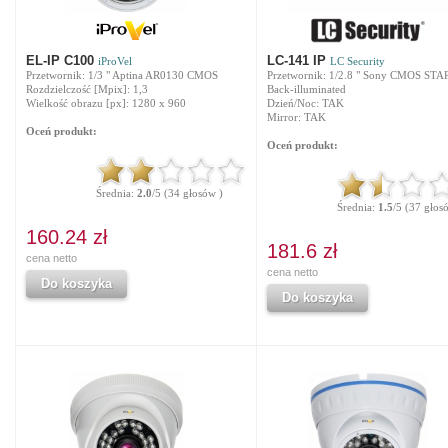
EL-IP C100
LC-141 IP
iProVel
LC Security
Przetwornik: 1/3 " Aptina AR0130 CMOS
Przetwornik: 1/2.8 " Sony CMOS STA
Rozdzielczość [Mpix]: 1,3
Back-illuminated
Wielkość obrazu [px]: 1280 x 960
Dzień/Noc: TAK
Mirror: TAK
Oceń produkt:
Oceń produkt:
Średnia:
2.0
/5 (34 głosów )
Średnia:
1.5
/5 (37 głos
160.24 zł
181.6 zł
cena netto
cena netto
Do koszyka
Do koszyka