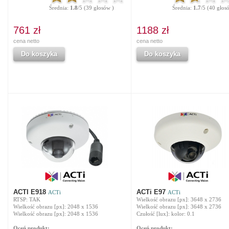
Średnia:
1.8
/5 (39 głosów )
Średnia:
1.7
/5 (40 głos
761 zł
1188 zł
cena netto
cena netto
Do koszyka
Do koszyka
ACTI E918
ACTi E97
ACTi
ACTi
RTSP: TAK
Wielkość obrazu [px]: 3648 x 2736
Wielkość obrazu [px]: 2048 x 1536
Wielkość obrazu [px]: 3648 x 2736
Wielkość obrazu [px]: 2048 x 1536
Czułość [lux]: kolor: 0.1
Oceń produkt:
Oceń produkt: