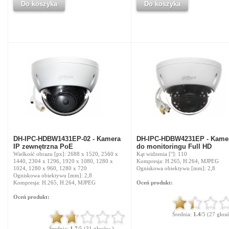
Do koszyka
Do koszyka
DH-IPC-HDBW1431EP-02 - Kamera
DH-IPC-HDBW4231EP - Kamer
IP zewnętrzna PoE
do monitoringu Full HD
Wielkość obrazu [px]: 2688 x 1520, 2560 x
Kąt widzenia [°]: 110
1440, 2304 x 1296, 1920 x 1080, 1280 x
Kompresja: H.265, H.264, MJPEG
1024, 1280 x 960, 1280 x 720
Ogniskowa obiektywu [mm]: 2,8
Ogniskowa obiektywu [mm]: 2,8
Kompresja: H.265, H.264, MJPEG
Oceń produkt:
Oceń produkt:
Średnia:
1.4
/5 (27 głos
Średnia:
1.7
/5 (31 głosów )