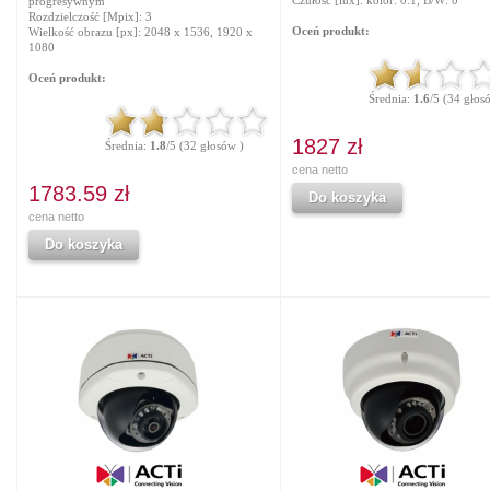
Czułość [lux]: kolor: 0.1; B/W: 0
progresywnym
Rozdzielczość [Mpix]: 3
Oceń produkt:
Wielkość obrazu [px]: 2048 x 1536, 1920 x
1080
Oceń produkt:
Średnia:
1.6
/5 (34 głos
1827 zł
Średnia:
1.8
/5 (32 głosów )
cena netto
1783.59 zł
Do koszyka
cena netto
Do koszyka