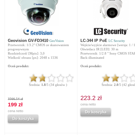
Geovision GV-FD3410
LC-344 IP PoE
GeoVision
LC Security
Przetwornik: 1/3.2" CMOS ze skanowaniem
Wejście/wyjście alarmowe [wersja: 1 / 
progresywnym
Oświetlacz IR [LED]: 30 m
Rozdzielczość [Mpix]: 3,0
Przetwornik: 1/2.8 " Sony CMOS STA
Wielkość obrazu [px]: 2048 x 1536
Back-illuminated
Oceń produkt:
Oceń produkt:
Średnia:
1.8
/5 (34 głosów )
Średnia:
2.0
/5 (42 głos
223.2 zł
3566.54 zł
199 zł
cena netto
cena netto
Do koszyka
Do koszyka