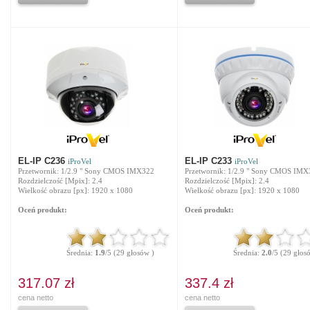
EL-IP C236
EL-IP C233
iProVel
iProVel
Przetwornik: 1/2.9 " Sony CMOS IMX322
Przetwornik: 1/2.9 " Sony CMOS IM
Rozdzielczość [Mpix]: 2.4
Rozdzielczość [Mpix]: 2.4
Wielkość obrazu [px]: 1920 x 1080
Wielkość obrazu [px]: 1920 x 1080
Oceń produkt:
Oceń produkt:
Średnia:
1.9
/5 (29 głosów )
Średnia:
2.0
/5 (29 głos
317.07 zł
337.4 zł
cena netto
cena netto