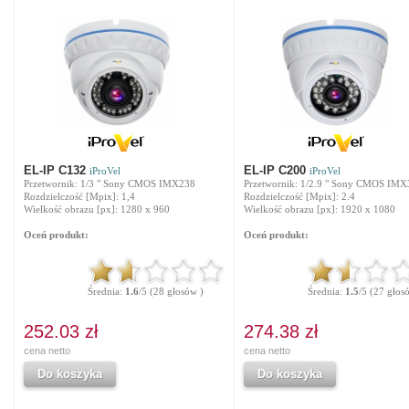
EL-IP C132
EL-IP C200
iProVel
iProVel
Przetwornik: 1/3 " Sony CMOS IMX238
Przetwornik: 1/2.9 " Sony CMOS IM
Rozdzielczość [Mpix]: 1,4
Rozdzielczość [Mpix]: 2.4
Wielkość obrazu [px]: 1280 x 960
Wielkość obrazu [px]: 1920 x 1080
Oceń produkt:
Oceń produkt:
Średnia:
1.6
/5 (28 głosów )
Średnia:
1.5
/5 (27 głos
252.03 zł
274.38 zł
cena netto
cena netto
Do koszyka
Do koszyka