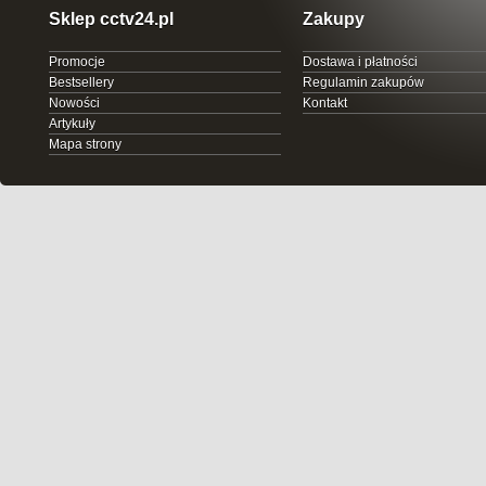
Sklep cctv24.pl
Zakupy
Promocje
Dostawa i płatności
Bestsellery
Regulamin zakupów
Nowości
Kontakt
Artykuły
Mapa strony