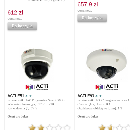
657.9 zł
cena netto
612 zł
Do koszyka
cena netto
Do koszyka
ACTi E51
ACTi E93
ACTi
ACTi
Przetwornik: 1/4" Progressive Scan CMOS
Przetwornik: 1/3.2" Progressive Scan
Wielkość obrazu [px]: 1280 x 720
Czułość [lux]: kolor: 0.1
Kąt widzenia [°]: 77,5
Ogniskowa obiektywu [mm]: 1,9
Oceń produkt:
Oceń produkt: