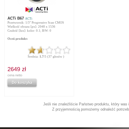
ACTi B67
ACTi
Przetwornik: 1/3" Progressive Scan CMOS
Wielkość obrazu [px]: 2048 x 1536
Czułość [lux]: kolor: 0.1; B/W: 0
Oceń produkt:
Średnia:
1.7
/5 (37 głosów )
2649 zł
cena netto
Do koszyka
Jeśli nie znaleźliście Państwo produktu, który was
Z przyjemnością pomożemy odnaleźć potrzeb