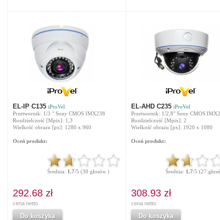
EL-IP C135
EL-AHD C235
iProVel
iProVel
Przetwornik: 1/3 " Sony CMOS IMX238
Przetwornik: 1/2,8" Sony CMOS IMX
Rozdzielczość [Mpix]: 1,3
Rozdzielczość [Mpix]: 2
Wielkość obrazu [px]: 1280 x 960
Wielkość obrazu [px]: 1920 x 1080
Oceń produkt:
Oceń produkt:
Średnia:
1.7
/5 (30 głosów )
Średnia:
1.7
/5 (27 głos
292.68 zł
308.93 zł
cena netto
cena netto
Do koszyka
Do koszyka