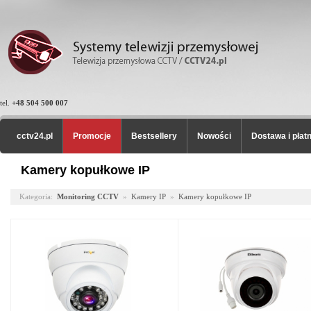
tel.
+48 504 500 007
cctv24.pl
Promocje
Bestsellery
Nowości
Dostawa i płat
Kamery kopułkowe IP
Kategoria:
Monitoring CCTV
»
Kamery IP
»
Kamery kopułkowe IP