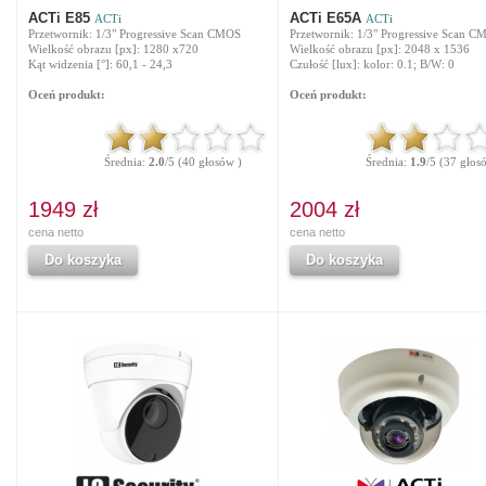
ACTi E85
ACTi E65A
ACTi
ACTi
Przetwornik: 1/3" Progressive Scan CMOS
Przetwornik: 1/3" Progressive Scan C
Wielkość obrazu [px]: 1280 x720
Wielkość obrazu [px]: 2048 x 1536
Kąt widzenia [°]: 60,1 - 24,3
Czułość [lux]: kolor: 0.1; B/W: 0
Oceń produkt:
Oceń produkt:
Średnia:
2.0
/5 (40 głosów )
Średnia:
1.9
/5 (37 głos
1949 zł
2004 zł
cena netto
cena netto
Do koszyka
Do koszyka