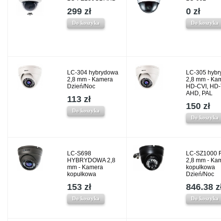
299 zł
0 zł
Do koszyka
Do koszyka
LC-304 hybrydowa
LC-305 hyb
2,8 mm - Kamera
2,8 mm - Ka
Dzień/Noc
HD-CVI, HD-
AHD, PAL
113 zł
150 zł
Do koszyka
Do koszyka
LC-S698
LC-SZ1000 F
HYBRYDOWA 2,8
2,8 mm - Ka
mm - Kamera
kopułkowa
kopułkowa
Dzień/Noc
153 zł
846.38 z
Do koszyka
Do koszyka