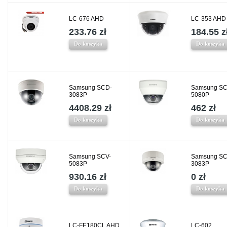
LC-676 AHD
LC-353 AHD
233.76 zł
184.55 z
Do koszyka
Do koszyka
Samsung SCD-
Samsung SC
3083P
5080P
4408.29 zł
462 zł
Do koszyka
Do koszyka
Samsung SCV-
Samsung SC
5083P
3083P
930.16 zł
0 zł
Do koszyka
Do koszyka
LC-FE180CL AHD
LC-602