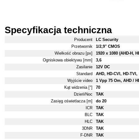
Specyfikacja techniczna
Producent
LC Security
Przetwornik
1/2,9" CMOS
Wielkość obrazu [px]
1920 x 1080 (AHD-H, HD
Ogniskowa obiektywu [mm]
3,6
Zasilanie
12V DC
Standard
AHD, HD-CVI, HD-TVI,
Wyjście video
1 Vpp 75 Om, AHD / HD
Kąt widzenia [°]
70
Dzień/Noc
TAK
Zasięg oświetlacza [m]
do 20
ICR
TAK
BLC
TAK
HLC
TAK
3DNR
TAK
F-DNR
TAK