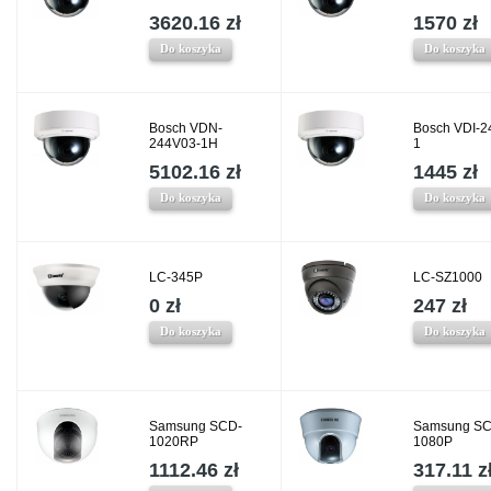
3620.16 zł
1570 zł
Do koszyka
Do koszyka
Bosch VDN-
Bosch VDI-2
244V03-1H
1
5102.16 zł
1445 zł
Do koszyka
Do koszyka
LC-345P
LC-SZ1000
0 zł
247 zł
Do koszyka
Do koszyka
Samsung SCD-
Samsung SC
1020RP
1080P
1112.46 zł
317.11 z