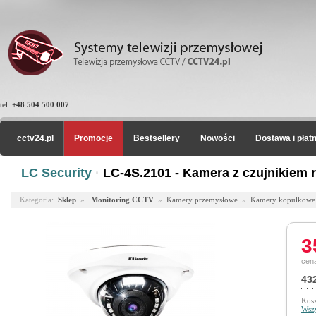
tel.
+48 504 500 007
cctv24.pl
Promocje
Bestsellery
Nowości
Dostawa i płat
LC Security
·
LC-4S.2101 - Kamera z czujnikiem 
Kategoria:
Sklep
»
Monitoring CCTV
»
Kamery przemysłowe
»
Kamery kopułkowe
3
cena
432
Kosz
Wszy