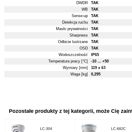
DWDR
TAK
WB
TAK
Sense-up
TAK
Detekcja ruchu
TAK
Maski prywatności
TAK
Sharpness
TAK
Odbicie lustrzane
TAK
OSD
TAK
Wodoszczelność
IP65
Temperatura pracy [°C]
-10 ... +50
Wymiary [mm]
119 x 63
Waga [kg]
0,295
Pozostałe produkty z tej kategorii, może Cię zaint
LC-304
LC-682C