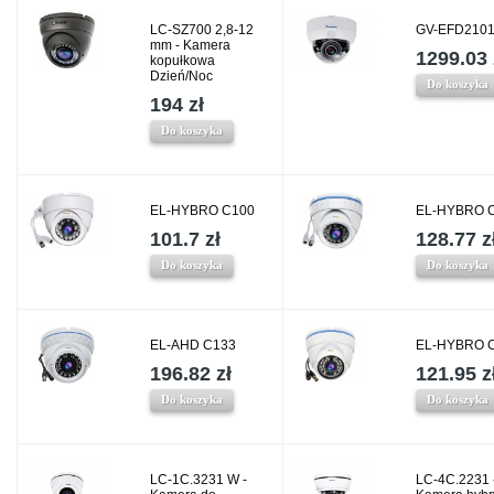
LC-SZ700 2,8-12
GV-EFD210
mm - Kamera
1299.03 
kopułkowa
Dzień/Noc
Do koszyka
194 zł
Do koszyka
EL-HYBRO C100
EL-HYBRO 
101.7 zł
128.77 z
Do koszyka
Do koszyka
EL-AHD C133
EL-HYBRO 
196.82 zł
121.95 z
Do koszyka
Do koszyka
LC-1C.3231 W -
LC-4C.2231 