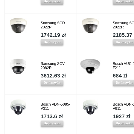
Do koszyka
Do koszyka
Samsung SCD-
Samsung SC
2022P
2022R
1742.19 zł
2185.37 
Do koszyka
Do koszyka
Samsung SCV-
Bosch VUC-
2082R
F211
3612.63 zł
684 zł
Do koszyka
Do koszyka
Bosch VDN-5085-
Bosch VDN-
V311
V911
1713.6 zł
1927 zł
Do koszyka
Do koszyka