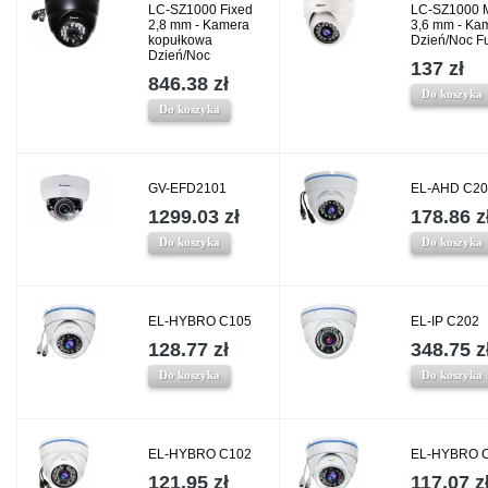
LC-SZ1000 Fixed
LC-SZ1000 
2,8 mm - Kamera
3,6 mm - Ka
kopułkowa
Dzień/Noc F
Dzień/Noc
137 zł
846.38 zł
Do koszyka
Do koszyka
GV-EFD2101
EL-AHD C20
1299.03 zł
178.86 z
Do koszyka
Do koszyka
EL-HYBRO C105
EL-IP C202
128.77 zł
348.75 z
Do koszyka
Do koszyka
EL-HYBRO C102
EL-HYBRO 
121.95 zł
117.07 z