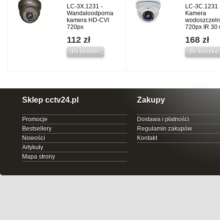
LC-3X.1231 -
LC-3C.1231 
Wandaloodporna
Kamera
kamera HD-CVI
wodoszczel
720px
720px IR 30
112 zł
168 zł
Do koszyka
Do koszyka
Sklep cctv24.pl
Zakupy
Promocje
Dostawa i płatności
Bestsellery
Regulamin zakupów
Nowości
Kontakt
Artykuły
Mapa strony