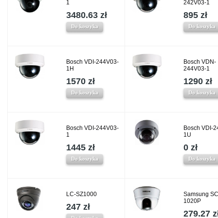
1
242V03-1
3480.63 zł
895 zł
Do koszyka
Do koszyka
Bosch VDI-244V03-
Bosch VDN-
1H
244V03-1
1570 zł
1290 zł
Do koszyka
Do koszyka
Bosch VDI-244V03-
Bosch VDI-2
1
1U
1445 zł
0 zł
Do koszyka
Do koszyka
LC-SZ1000
Samsung SC
1020P
247 zł
279.27 z