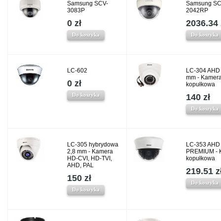
Samsung SCV-
Samsung SC
3083P
2042RP
0 zł
2036.34 
Do koszyka
Do koszyka
LC-602
LC-304 AHD 
mm - Kamer
0 zł
kopułkowa
Do koszyka
140 zł
Do koszyka
LC-305 hybrydowa
LC-353 AHD
2,8 mm - Kamera
PREMIUM - 
HD-CVI, HD-TVI,
kopułkowa
AHD, PAL
219.51 z
150 zł
Do koszyka
Do koszyka