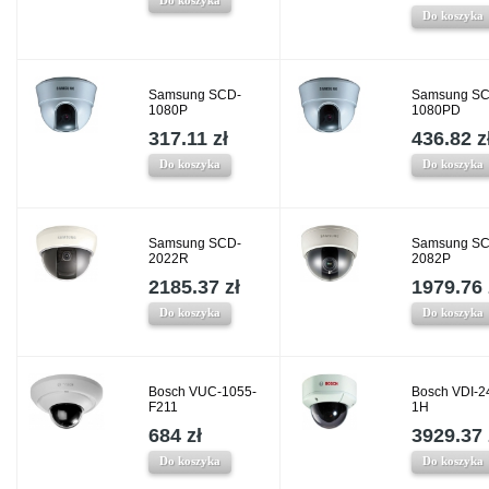
Do koszyka
Do koszyka
Samsung SCD-
Samsung SC
1080P
1080PD
317.11 zł
436.82 z
Do koszyka
Do koszyka
Samsung SCD-
Samsung SC
2022R
2082P
2185.37 zł
1979.76 
Do koszyka
Do koszyka
Bosch VUC-1055-
Bosch VDI-2
F211
1H
684 zł
3929.37 
Do koszyka
Do koszyka