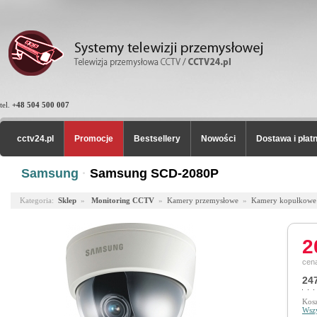
tel.
+48 504 500 007
cctv24.pl
Promocje
Bestsellery
Nowości
Dostawa i płat
Samsung
·
Samsung SCD-2080P
Kategoria:
Sklep
»
Monitoring CCTV
»
Kamery przemysłowe
»
Kamery kopułkowe
2
cena
247
Kosz
Wszy