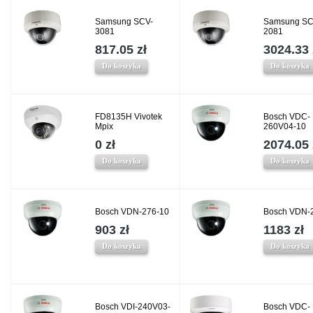
Samsung SCV-
Samsung SC
3081
2081
817.05 zł
3024.33 
Do koszyka
Do koszyka
FD8135H Vivotek
Bosch VDC-
Mpix
260V04-10
0 zł
2074.05 
Do koszyka
Do koszyka
Bosch VDN-276-10
Bosch VDN-
903 zł
1183 zł
Do koszyka
Do koszyka
Bosch VDI-240V03-
Bosch VDC-