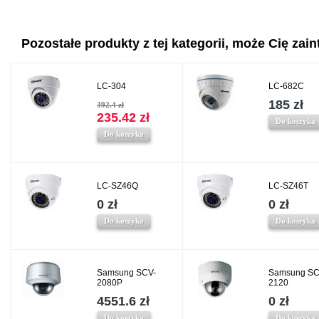
Pozostałe produkty z tej kategorii, może Cię zaint
LC-304
LC-682C
185 zł
392.4 zł
235.42 zł
Do koszyka
Do koszyka
LC-SZ46Q
LC-SZ46T
0 zł
0 zł
Do koszyka
Do koszyka
Samsung SCV-
Samsung SC
2080P
2120
4551.6 zł
0 zł
Do koszyka
Do koszyka