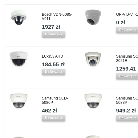
Bosch VDN-5085-
OR-VID-VT-
V911
0 zł
1927 zł
Do koszyka
Do koszyka
LC-353 AHD
Samsung SC
2021R
184.55 zł
1259.41 
Do koszyka
Do koszyka
Samsung SCD-
Samsung SC
5080P
5083P
462 zł
949.2 zł
Do koszyka
Do koszyka