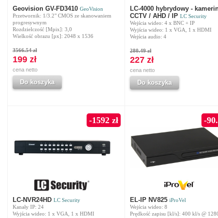
Geovision GV-FD3410
LC-4000 hybrydowy - kameri
GeoVision
CCTV / AHD / IP
Przetwornik: 1/3.2" CMOS ze skanowaniem
LC Security
progresywnym
Wejścia wideo: 4 x BNC + IP
Rozdzielczość [Mpix]: 3,0
Wyjścia wideo: 1 x VGA, 1 x HDMI
Wielkość obrazu [px]: 2048 x 1536
Wejścia audio: 4
3566.54 zł
280.49 zł
199 zł
227 zł
cena netto
cena netto
Do koszyka
Do koszyka
-1592 zł
-90.
LC-NVR24HD
EL-IP NV825
LC Security
iProVel
Kanały IP: 24
Wejścia wideo: 8
Wyjścia wideo: 1 x VGA, 1 x HDMI
Prędkość zapisu [kl/s]: 400 kl/s @ 128