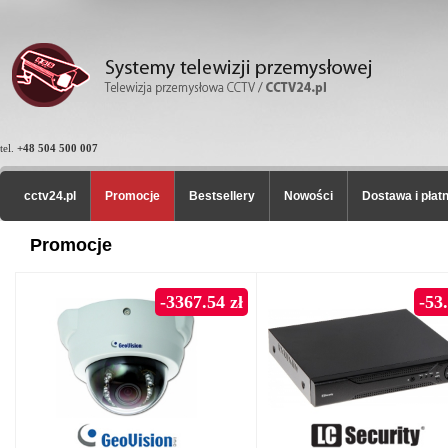
tel.
+48 504 500 007
cctv24.pl
Promocje
Bestsellery
Nowości
Dostawa i płat
Promocje
-3367.54 zł
-53.