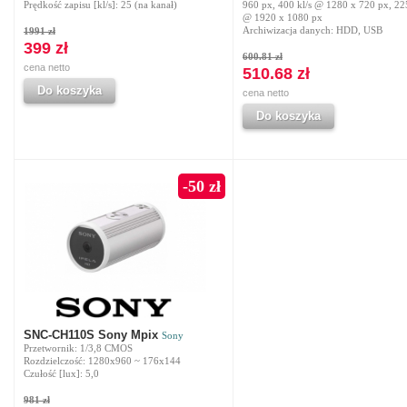
Prędkość zapisu [kl/s]: 25 (na kanał)
960 px, 400 kl/s @ 1280 x 720 px, 225
@ 1920 x 1080 px
Archiwizacja danych: HDD, USB
1991 zł
399 zł
600.81 zł
cena netto
510.68 zł
Do koszyka
cena netto
Do koszyka
-50 zł
SNC-CH110S Sony Mpix
Sony
Przetwornik: 1/3,8 CMOS
Rozdzielczość: 1280x960 ~ 176x144
Czułość [lux]: 5,0
981 zł