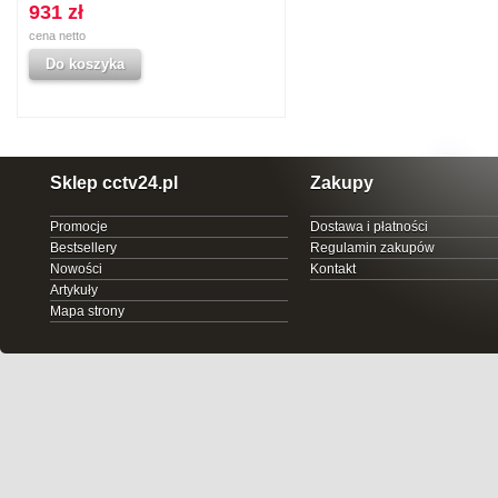
931 zł
cena netto
Do koszyka
Sklep cctv24.pl
Zakupy
Promocje
Dostawa i płatności
Bestsellery
Regulamin zakupów
Nowości
Kontakt
Artykuły
Mapa strony