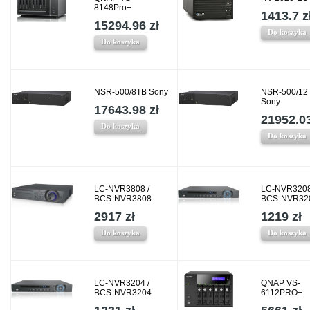
8148Pro+
1413.7 z
15294.96 zł
Do koszyka
Do koszyka
NSR-500/8TB Sony
NSR-500/12
Sony
17643.98 zł
21952.03
Do koszyka
Do koszyka
LC-NVR3808 /
LC-NVR3208
BCS-NVR3808
BCS-NVR32
2917 zł
1219 zł
Do koszyka
Do koszyka
LC-NVR3204 /
QNAP VS-
BCS-NVR3204
6112PRO+