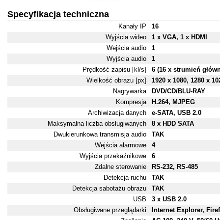
Specyfikacja techniczna
Kanały IP
16
Wyjścia wideo
1 x VGA, 1 x HDMI
Wejścia audio
1
Wyjścia audio
1
Prędkość zapisu [kl/s]
6 (16 x strumień głó
Wielkość obrazu [px]
1920 x 1080, 1280 x 10
Nagrywarka
DVD/CD/BLU-RAY
Kompresja
H.264, MJPEG
Archiwizacja danych
e-SATA, USB 2.0
Maksymalna liczba obsługiwanych
8 x HDD SATA
Dwukierunkowa transmisja audio
TAK
Wejścia alarmowe
4
Wyjścia przekaźnikowe
6
Zdalne sterowanie
RS-232, RS-485
Detekcja ruchu
TAK
Detekcja sabotażu obrazu
TAK
USB
3 x USB 2.0
Obsługiwane przeglądarki
Internet Explorer, Fir