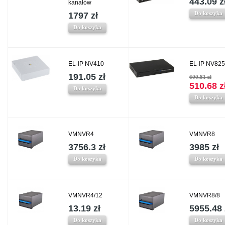
443.09 z
kanałów
Do koszyka
1797 zł
Do koszyka
EL-IP NV410
EL-IP NV825
191.05 zł
600.81 zł
510.68 z
Do koszyka
Do koszyka
VMNVR4
VMNVR8
3756.3 zł
3985 zł
Do koszyka
Do koszyka
VMNVR4/12
VMNVR8/8
13.19 zł
5955.48 
Do koszyka
Do koszyka