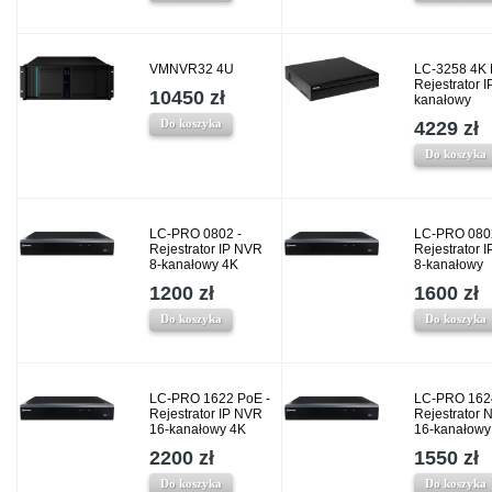
VMNVR32 4U
LC-3258 4K 
Rejestrator I
10450 zł
kanałowy
Do koszyka
4229 zł
Do koszyka
LC-PRO 0802 -
LC-PRO 080
Rejestrator IP NVR
Rejestrator 
8-kanałowy 4K
8-kanałowy
1200 zł
1600 zł
Do koszyka
Do koszyka
LC-PRO 1622 PoE -
LC-PRO 162
Rejestrator IP NVR
Rejestrator 
16-kanałowy 4K
16-kanałowy
2200 zł
1550 zł
Do koszyka
Do koszyka