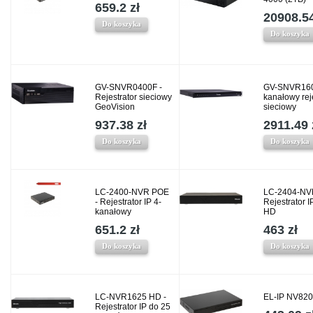
659.2 zł
20908.54
Do koszyka
Do koszyka
GV-SNVR0400F -
GV-SNVR160
Rejestrator sieciowy
kanałowy rej
GeoVision
sieciowy
937.38 zł
2911.49 
Do koszyka
Do koszyka
LC-2400-NVR POE
LC-2404-NV
- Rejestrator IP 4-
Rejestrator I
kanałowy
HD
651.2 zł
463 zł
Do koszyka
Do koszyka
LC-NVR1625 HD -
EL-IP NV820
Rejestrator IP do 25