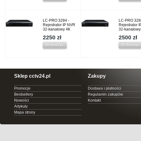
LC-PRO 3284 -
LC-PRO 328
Rejestrator IP NVR
Rejestrator 
32-kanałowy 4K
32-kanałowy
2250 zł
2500 zł
Do koszyka
Do koszyka
Sklep cctv24.pl
Zakupy
Promocje
Dostawa i płatności
Bestsellery
Regulamin zakupów
Nowości
Kontakt
Artykuły
Mapa strony