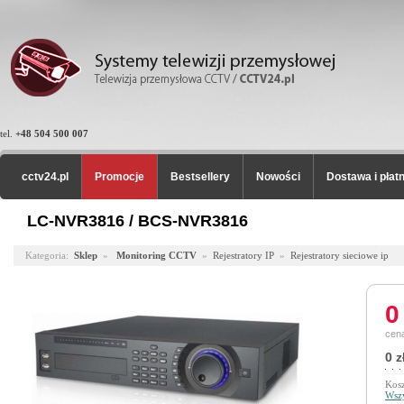
tel.
+48 504 500 007
cctv24.pl
Promocje
Bestsellery
Nowości
Dostawa i płat
LC-NVR3816 / BCS-NVR3816
Kategoria:
Sklep
»
Monitoring CCTV
»
Rejestratory IP
»
Rejestratory sieciowe ip
0
cena
0 z
Kosz
Wszy