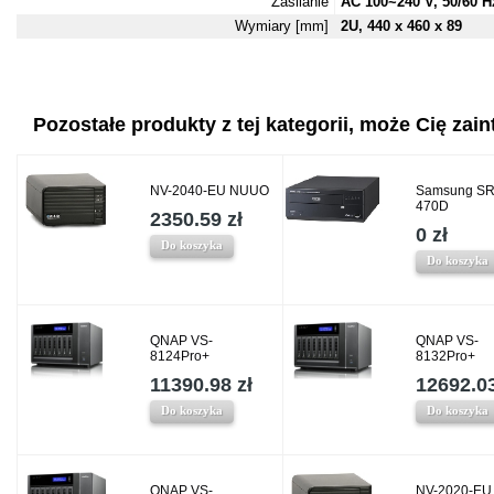
Zasilanie
AC 100~240 V, 50/60 H
Wymiary [mm]
2U, 440 x 460 x 89
Pozostałe produkty z tej kategorii, może Cię zaint
NV-2040-EU NUUO
Samsung SR
470D
2350.59 zł
0 zł
Do koszyka
Do koszyka
QNAP VS-
QNAP VS-
8124Pro+
8132Pro+
11390.98 zł
12692.03
Do koszyka
Do koszyka
QNAP VS-
NV-2020-E