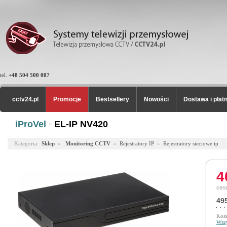
tel.
+48 504 500 007
cctv24.pl
Promocje
Bestsellery
Nowości
Dostawa i płat
iProVel
·
EL-IP NV420
Kategoria:
Sklep
»
Monitoring CCTV
»
Rejestratory IP
»
Rejestratory sieciowe ip
4
cena
495
Kosz
Wszy