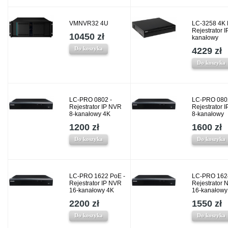
VMNVR32 4U
LC-3258 4K 
Rejestrator I
10450 zł
kanałowy
Do koszyka
4229 zł
Do koszyka
LC-PRO 0802 -
LC-PRO 080
Rejestrator IP NVR
Rejestrator 
8-kanałowy 4K
8-kanałowy
1200 zł
1600 zł
Do koszyka
Do koszyka
LC-PRO 1622 PoE -
LC-PRO 162
Rejestrator IP NVR
Rejestrator 
16-kanałowy 4K
16-kanałowy
2200 zł
1550 zł
Do koszyka
Do koszyka