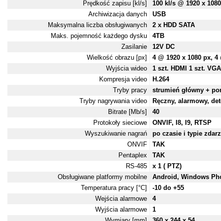
Prędkość zapisu [kl/s]
100 kl/s @ 1920 x 1080
Archiwizacja danych
USB
Maksymalna liczba obsługiwanych
2 x HDD SATA
Maks. pojemność każdego dysku
4TB
Zasilanie
12V DC
Wielkość obrazu [px]
4 @ 1920 x 1080 px, 4
Wyjścia wideo
1 szt. HDMI 1 szt. VGA
Kompresja video
H.264
Tryby pracy
strumień główny + po
Tryby nagrywania video
Ręczny, alarmowy, de
Bitrate [Mb/s]
40
Protokoły sieciowe
ONVIF, I8, I9, RTSP
Wyszukiwanie nagrań
po czasie i typie zdar
ONVIF
TAK
Pentaplex
TAK
RS-485
x 1 ( PTZ)
Obsługiwane platformy mobilne
Android, Windows Ph
Temperatura pracy [°C]
-10 do +55
Wejścia alarmowe
4
Wyjścia alarmowe
1
Wymiary [mm]
360 x 244 x 54