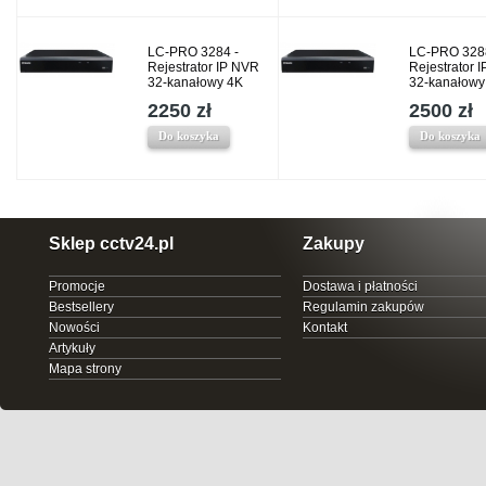
LC-PRO 3284 -
LC-PRO 328
Rejestrator IP NVR
Rejestrator 
32-kanałowy 4K
32-kanałowy
2250 zł
2500 zł
Do koszyka
Do koszyka
Sklep cctv24.pl
Zakupy
Promocje
Dostawa i płatności
Bestsellery
Regulamin zakupów
Nowości
Kontakt
Artykuły
Mapa strony