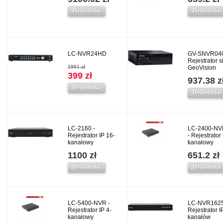
Do koszyka
Do koszyka
LC-NVR24HD
GV-SNVR040
Rejestrator 
1991 zł
GeoVision
399 zł
937.38 z
Do koszyka
Do koszyka
LC-2160 -
LC-2400-NV
Rejestrator IP 16-
- Rejestrator 
kanałowy
kanałowy
1100 zł
651.2 zł
Do koszyka
Do koszyka
LC-5400-NVR -
LC-NVR1625
Rejestrator IP 4-
Rejestrator I
kanałowy
kanałów