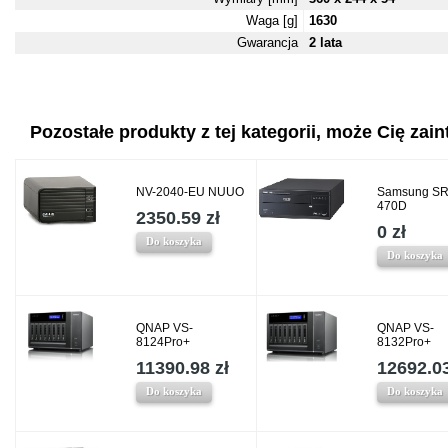
Waga [g]
1630
Gwarancja
2 lata
Pozostałe produkty z tej kategorii, może Cię zaint
NV-2040-EU NUUO
Samsung SR
470D
2350.59 zł
0 zł
Do koszyka
Do koszyka
QNAP VS-
QNAP VS-
8124Pro+
8132Pro+
11390.98 zł
12692.03
Do koszyka
Do koszyka