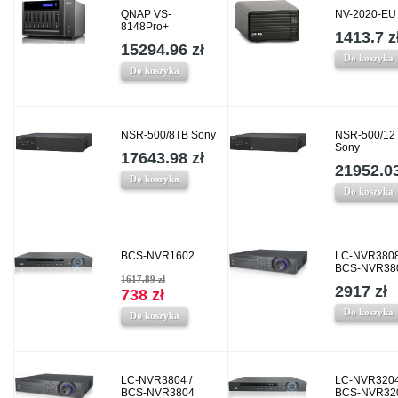
QNAP VS-
NV-2020-E
8148Pro+
1413.7 z
15294.96 zł
Do koszyka
Do koszyka
NSR-500/8TB Sony
NSR-500/12
Sony
17643.98 zł
21952.03
Do koszyka
Do koszyka
BCS-NVR1602
LC-NVR3808
BCS-NVR38
1617.89 zł
2917 zł
738 zł
Do koszyka
Do koszyka
LC-NVR3804 /
LC-NVR3204
BCS-NVR3804
BCS-NVR32