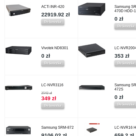
ACTi INR-420
Samsung SR
470D HDD-
22919.92 zł
0 zł
Do koszyka
Do koszyka
Vivotek ND8301
LC-NVR200
0 zł
353 zł
Do koszyka
Do koszyka
LC-NVR3116
Samsung SR
472S
2542 zł
0 zł
349 zł
Do koszyka
Do koszyka
Samsung SRM-872
LC-NVR16 
9106.02 zł
659.2 zł