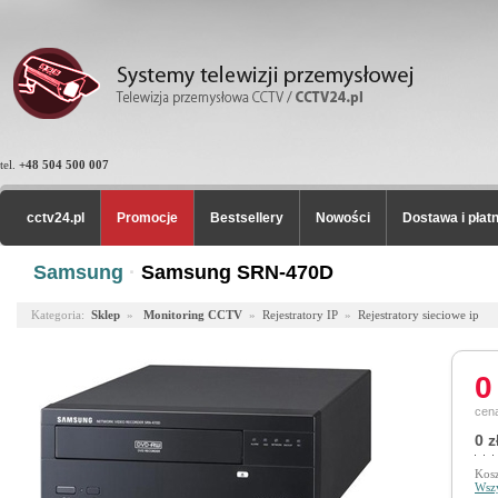
tel.
+48 504 500 007
cctv24.pl
Promocje
Bestsellery
Nowości
Dostawa i płat
Samsung
·
Samsung SRN-470D
Kategoria:
Sklep
»
Monitoring CCTV
»
Rejestratory IP
»
Rejestratory sieciowe ip
0
cena
0 z
Kosz
Wszy