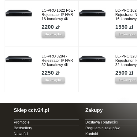
LC-PRO 1622 PoE -
LC-PRO 162
Rejestrator IP NVR
Rejestrator 
16-kanałowy 4K
16-kanałowy
2200 zł
1550 zł
Do koszyka
Do koszyka
LC-PRO 3284 -
LC-PRO 328
Rejestrator IP NVR
Rejestrator 
32-kanałowy 4K
32-kanałowy
2250 zł
2500 zł
Do koszyka
Do koszyka
Sklep cctv24.pl
Zakupy
Promocje
Dostawa i płatności
Bestsellery
Regulamin zakupów
Nowości
Kontakt