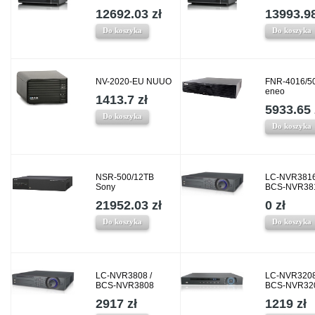
12692.03 zł
13993.98
Do koszyka
Do koszyka
NV-2020-EU NUUO
FNR-4016/5
eneo
1413.7 zł
5933.65 
Do koszyka
Do koszyka
NSR-500/12TB
LC-NVR3816
Sony
BCS-NVR38
21952.03 zł
0 zł
Do koszyka
Do koszyka
LC-NVR3808 /
LC-NVR3208
BCS-NVR3808
BCS-NVR32
2917 zł
1219 zł