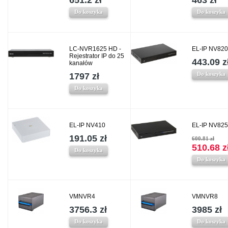
651.2 zł
463 zł
Do koszyka
Do koszyka
LC-NVR1625 HD -
EL-IP NV820
Rejestrator IP do 25
443.09 z
kanałów
Do koszyka
1797 zł
Do koszyka
EL-IP NV410
EL-IP NV825
191.05 zł
600.81 zł
510.68 z
Do koszyka
Do koszyka
VMNVR4
VMNVR8
3756.3 zł
3985 zł
Do koszyka
Do koszyka