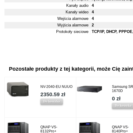
Kanały audio
4
Kanały wideo
4
Wejścia alarmowe
4
Wyjścia alarmowe
2
Protokoły sieciowe
TCP/IP, DHCP, PPPOE
Pozostałe produkty z tej kategorii, może Cię zaint
NV-2040-EU NUUO
Samsung SR
1670D
2350.59 zł
0 zł
Do koszyka
Do koszyka
QNAP VS-
QNAP VS-
8132Pro+
8140Pro+