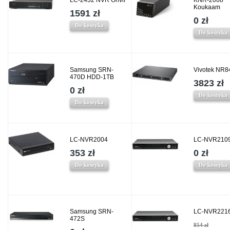
LC-2432 NVR Onvif
KNR-2008
Koukaam
1591 zł
0 zł
Do koszyka
Do koszyka
Samsung SRN-
Vivotek NR8
470D HDD-1TB
3823 zł
0 zł
Do koszyka
Do koszyka
LC-NVR2004
LC-NVR210
353 zł
0 zł
Do koszyka
Do koszyka
Samsung SRN-
LC-NVR221
472S
854 zł