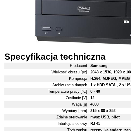
Specyfikacja techniczna
Producent
Samsung
Wielkość obrazu [px]
2048 x 1536, 1920 x 10
Kompresja
H.264, MJPEG, MPEG-
Archiwizacja danych
1 x HDD SATA , 2 x U
Temperatura pracy [°C]
0 - 40
Zasilanie [V]
12
Waga [g]
4000
Wymiary [mm]
215 x 88 x 352
Zdalne sterowanie
mysz USB, pilot
Interfejs sieciowy
RJ-45
Tryb zapisu
ręczny, kalendarz, zap