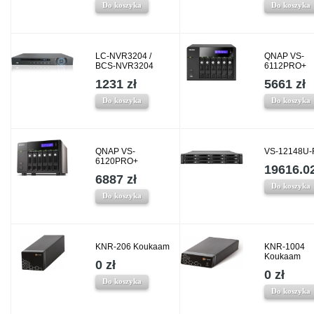
Do koszyka
Do koszyka
LC-NVR3204 /
QNAP VS-
BCS-NVR3204
6112PRO+
1231 zł
5661 zł
Do koszyka
Do koszyka
QNAP VS-
VS-12148U-
6120PRO+
19616.02
6887 zł
Do koszyka
Do koszyka
KNR-206 Koukaam
KNR-1004
Koukaam
0 zł
0 zł
Do koszyka
Do koszyka