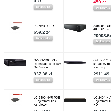
0 zł
450 zł
Do koszyka
Do koszyka
LC-NVR16 HD
Samsung SR
4000 (2TB)
659.2 zł
20908.54
Do koszyka
Do koszyka
GV-SNVR0400F -
GV-SNVR160
Rejestrator sieciowy
kanałowy rej
GeoVision
sieciowy
937.38 zł
2911.49 
Do koszyka
Do koszyka
LC-2400-NVR POE
LC-2404-NV
- Rejestrator IP 4-
Rejestrator I
kanałowy
HD