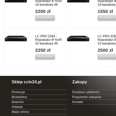
Rejestrator IP NVR
Rejestrator 
16-kanałowy 4K
16-kanałowy
2200 zł
1550 zł
Do koszyka
Do koszyka
LC-PRO 3284 -
LC-PRO 328
Rejestrator IP NVR
Rejestrator 
32-kanałowy 4K
32-kanałowy
2250 zł
2500 zł
Do koszyka
Do koszyka
Sklep cctv24.pl
Zakupy
Promocje
Dostawa i płatności
Bestsellery
Regulamin zakupów
Nowości
Kontakt
Artykuły
Mapa strony