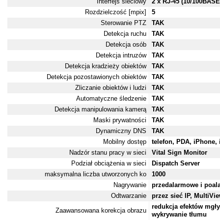
Interfejs sieciowy
2 x RJ-45 (10/100BASE
Rozdzielczość [mpix]
5
Sterowanie PTZ
TAK
Detekcja ruchu
TAK
Detekcja osób
TAK
Detekcja intruzów
TAK
Detekcja kradzieży obiektów
TAK
Detekcja pozostawionych obiektów
TAK
Zliczanie obiektów i ludzi
TAK
Automatyczne śledzenie
TAK
Detekcja manipulowania kamerą
TAK
Maski prywatności
TAK
Dynamiczny DNS
TAK
Mobilny dostęp
telefon, PDA, iPhone,
Nadzór stanu pracy w sieci
Vital Sign Monitor
Podział obciążenia w sieci
Dispatch Server
maksymalna liczba utworzonych ko
1000
Nagrywanie
przedalarmowe i poa
Odtwarzanie
przez sieć IP, MultiV
redukcja efektów mgły
Zaawansowana korekcja obrazu
wykrywanie tłumu