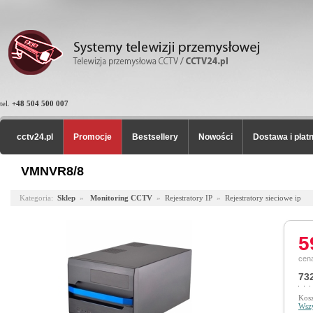
tel.
+48 504 500 007
cctv24.pl
Promocje
Bestsellery
Nowości
Dostawa i płat
VMNVR8/8
Kategoria:
Sklep
»
Monitoring CCTV
»
Rejestratory IP
»
Rejestratory sieciowe ip
5
cena
732
Kosz
Wszy