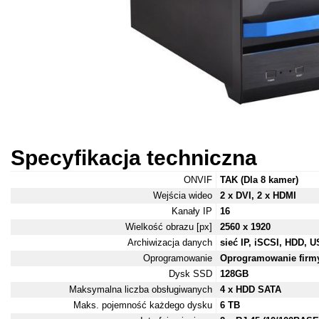
Specyfikacja techniczna
ONVIF
TAK (Dla 8 kamer)
Wejścia wideo
2 x DVI, 2 x HDMI
Kanały IP
16
Wielkość obrazu [px]
2560 x 1920
Archiwizacja danych
sieć IP, iSCSI, HDD, 
Oprogramowanie
Oprogramowanie firm
Dysk SSD
128GB
Maksymalna liczba obsługiwanych
4 x HDD SATA
Maks. pojemność każdego dysku
6 TB