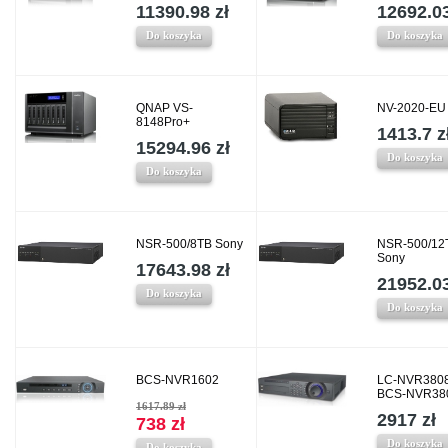
11390.98 zł
12692.03
Do koszyka
Do koszyka
QNAP VS-
NV-2020-E
8148Pro+
1413.7 z
15294.96 zł
Do koszyka
Do koszyka
NSR-500/8TB Sony
NSR-500/12
Sony
17643.98 zł
21952.03
Do koszyka
Do koszyka
BCS-NVR1602
LC-NVR3808
BCS-NVR38
1617.89 zł
2917 zł
738 zł
Do koszyka
Do koszyka