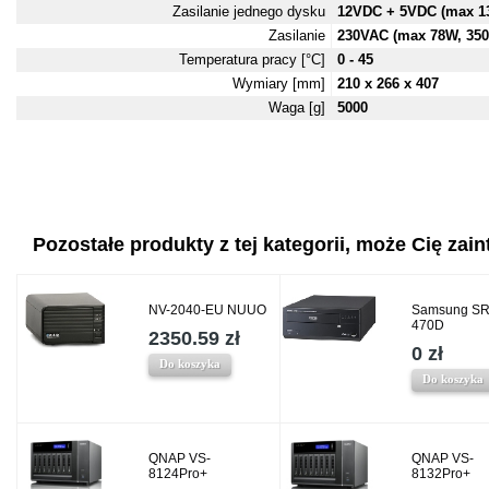
Zasilanie jednego dysku
12VDC + 5VDC (max 1
Zasilanie
230VAC (max 78W, 350
Temperatura pracy [°C]
0 - 45
Wymiary [mm]
210 x 266 x 407
Waga [g]
5000
Pozostałe produkty z tej kategorii, może Cię zaint
NV-2040-EU NUUO
Samsung SR
470D
2350.59 zł
0 zł
Do koszyka
Do koszyka
QNAP VS-
QNAP VS-
8124Pro+
8132Pro+